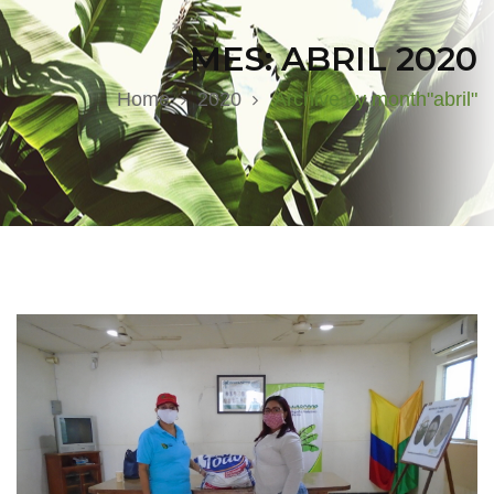
MES:
ABRIL 2020
Home
2020
Archive by month"abril"