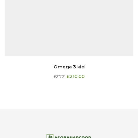
Omega 3 kid
£
210.00
£
217.21