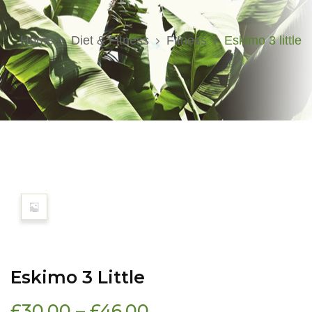
Home
Diet & Fitness
Fitness
Eskimo 3 little
Eskimo 3 Little
£
30.00
–
£
46.00