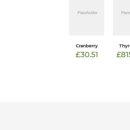
mal
Eskimo 3 little
Cranberry
Thyr
9.00
£
30.00
£
30.51
£
81
–
£
46.00