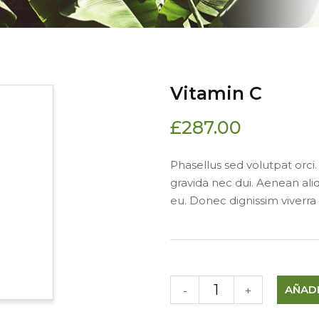
Vitamin C
£
287.00
Phasellus sed volutpat orc
gravida nec dui. Aenean aliq
eu. Donec dignissim viverr
AÑADI
-
+