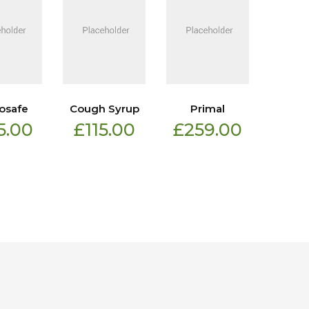
osafe
Cough Syrup
Primal
Eskimo 
5.00
£
115.00
£
259.00
£
3
£
4