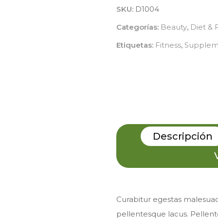
SKU:
D1004
Categorías:
Beauty
,
Diet & 
Etiquetas:
Fitness
,
Supplem
Descripción
Curabitur egestas malesuad
pellentesque lacus. Pellen