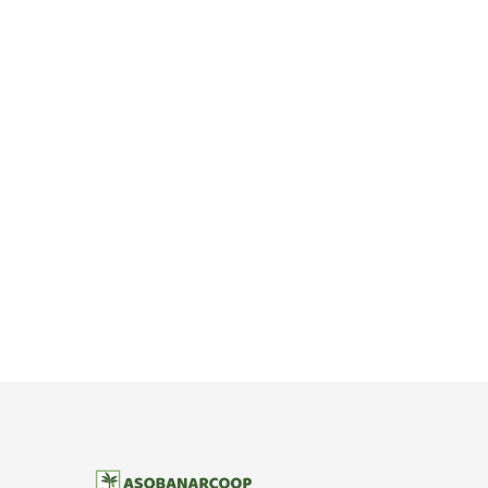
Thyrosafe
Cough Syrup
Pri
£
815.00
£
115.00
£
25