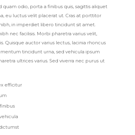
uam odio, porta a finibus quis, sagittis aliquet
 eu luctus velit placerat ut. Cras at porttitor
ibh, in imperdiet libero tincidunt sit amet.
 nec facilisis. Morbi pharetra varius velit,
is. Quisque auctor varius lectus, lacinia rhoncus
dimentum tincidunt urna, sed vehicula ipsum
retra ultrices varius. Sed viverra nec purus ut
 efficitur
dum
finibus
 vehicula
 dictumst