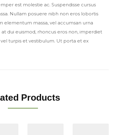
semper est molestie ac. Suspendisse cursus
assa. Nullam posuere nibh non eros lobortis
im elementum massa, vel accumsan urna
at dui euismod, rhoncus eros non, imperdiet
vel turpis et vestibulum. Ut porta et ex
ated Products