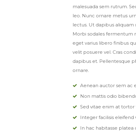
malesuada sem rutrum. Sed q
leo. Nunc ornare metus urna,
lectus. Ut dapibus aliquam n
Morbi sodales fermentum nibh
eget varius libero finibus qu
velit posuere vel. Cras con
dapibus et. Pellentesque pha
ornare.
Aenean auctor sem ac ex
Non mattis odio biben
Sed vitae enim at tortor 
Integer facilisis eleifend
In hac habitasse platea